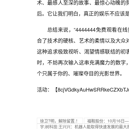
术、最感人至深的故事、最惊心动魄的剪
后。它让我们明白，真正的娱乐不应该
总结来说，“4444444免费观看
合了技术的硬核、艺术的柔情以及大众
这种追求极致视听、渴望情感联结的初衷
时，不妨再次输入这串充满魔力的数字
个只属于你的、璀璨夺目的光影世界。
活动：【
8cjVGdkyAuHwSRRkeCZXbTJ
徐卫?明，解除留置.！
福鞍股份：10月16日
宇;树科技:王兴兴：机器人能取得快速发展的最