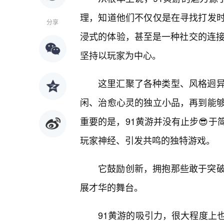
理，知道他们不仅仅是在寻找打发时
分享
浸式的体验，甚至是一种社交的连接
坚持以玩家为中心。
这里汇聚了各种类型、风格迥
闲、治愈心灵的独立小品，再到能
重要的是，91黄游并没有止步😎
玩家神经、引发共鸣的独特游戏。
它鼓励创新，拥抱那些敢于突
展才华的舞台。
91黄游的吸引力，很大程度上