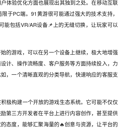
用户体验优化方面也展现出其独到之处。在移动互联
限于PC端。91黄游很可能通过强大的技术支持，
能包括VR/AR设备📌上的无缝切换，让玩家可以
开始的游戏，可以在另一个设备上继续，极大地增强
面设计、操作流畅度、客户服务等方面持续投入，力
比如，一个清晰直观的分类导航，快速响应的客服支
在积极构建一个开放的游戏生态系统。它可能不仅仅
鼓励第三方开发者在平台上进行内容创作，甚至提供
的态度，能够汇聚海量的🔥创意与资源，让平台的