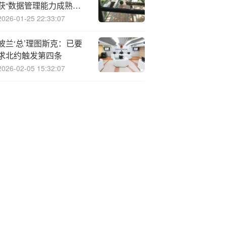
获“数据管理能力成熟度
稳健级（3 级）”认证
2026-01-25 22:33:07
波兰‘总’理图斯克：已要
求北约触发第四条
2026-02-05 15:32:07