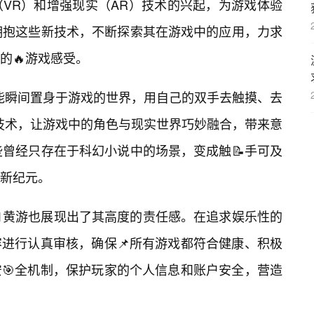
VR）和增强现实（AR）技术的兴起，为游戏体验
拥抱这些新技术，不断探索其在游戏中的应用，力求
的🔥游戏感受。
能瞬间置身于游戏的世界，用自己的双手去触摸、去
技术，让游戏中的角色与现实世界巧妙融合，带来意
些曾经只存在于科幻小说中的场景，变成触📝手可及
新纪元。
1黄游也展现出了其高度的责任感。在追求娱乐性的
进行认真审核，确保📌所有游戏都符合健康、积极
安🎯全机制，保护玩家的个人信息和账户安全，营造