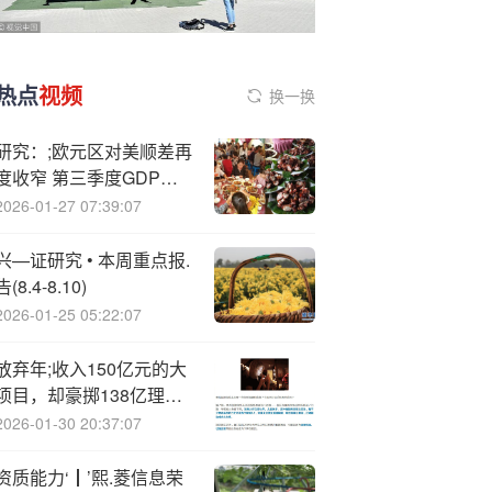
热点
视频
换一换
研究：;欧元区对美顺差再
度收窄 第三季度GDP料
增长乏力
2026-01-27 07:39:07
兴—证研究 • 本周重点报.
告(8.4-8.10)
2026-01-25 05:22:07
放弃年;收入150亿元的大
项目，却豪掷138亿理财
炒股！公司总市值才124
2026-01-30 20:37:07
亿，投资者质问：为何不
回购？
资质能力‘┃’熙.菱信息荣