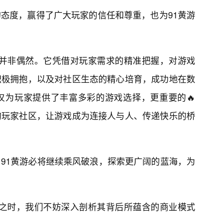
态度，赢得了广大玩家的信任和尊重，也为91黄游
成功并非偶然。它凭借对玩家需求的精准把握，对游戏
积极拥抱，以及对社区生态的精心培育，成功地在数
仅为玩家提供了丰富多彩的游戏选择，更重要的🔥
的玩家社区，让游戏成为连接人与人、传递快乐的桥
91黄游必将继续乘风破浪，探索更广阔的蓝海，为
可能之时，我们不妨深入剖析其背后所蕴含的商业模式