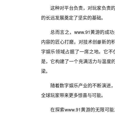
这种对平台负责，对玩家负责的
的长远发展奠定了坚实的基础。
总而言之，www.91黄游的
内容的匠心打磨，对技术创📘新的
字娱乐领域占据了一席之地。它不
是，它构建了一个充满活力与温度
梁。
随着数字娱乐产业的不断演进，
全球玩家带来更多惊喜与可能。
在探索www.91黄游的无限