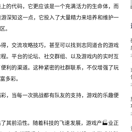
线上的代码，它更应该是一个充满活力的生命体，而
黄游深知这一点，它投入了大量精力来培养和维护一
区。
心得，交流攻略技巧，甚至可以找到志同道合的游戏
旅程。平台的论坛、社交群组、以及游戏内的实时互
了便利的渠道。这种紧密的社群联系，不仅增强了玩
富多彩。
喝彩，当每一次挑战都有队友的支持，游戏的乐趣便
出了其前沿性。随着科技的飞速发展，游戏产🏭业正