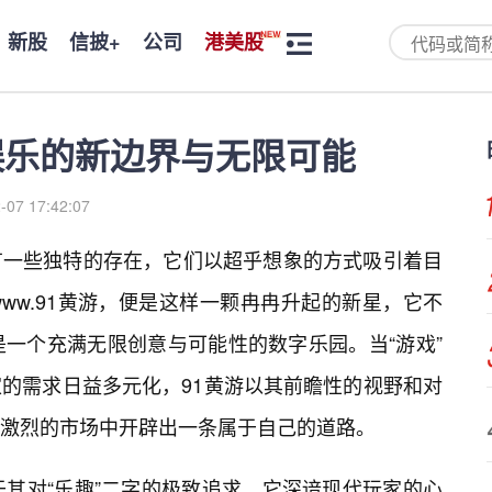
新股
信披+
公司
港美股
娱乐的新边界与无限可能
-07 17:42:07
有一些独特的存在，它们以超乎想象的方式吸引着目
ww.91黄游，便是这样一颗冉冉升起的新星，它不
是一个充满无限创意与可能性的数字乐园。当“游戏”
的需求日益多元化，91黄游以其前瞻性的视野和对
激烈的市场中开辟出一条属于自己的道路。
于其对“乐趣”二字的极致追求。它深谙现代玩家的心