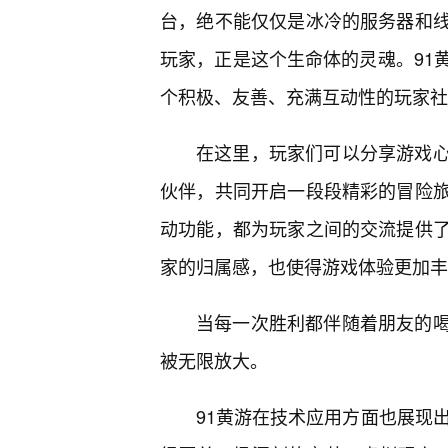
台，绝不能仅仅是冰冷的服务器和
玩家，正是这个生命体的灵魂。91
个积极、友善、充满互动性的玩家社
在这里，玩家们可以分享游戏
伙伴，共同开启一段段精彩的冒险
动功能，都为玩家之间的交流提供
家的归属感，也使得游戏体验更加丰
当每一次胜利都伴随着朋友的
被无限放大。
91黄游在技术应用方面也展现